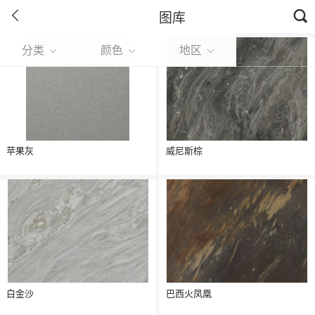
图库
下拉刷新
分类
颜色
地区
苹果灰
威尼斯棕
白金沙
巴西火凤凰