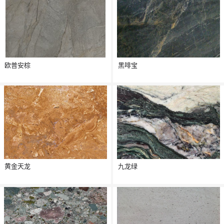
欧普安棕
黑啡宝
黄金天龙
九龙绿