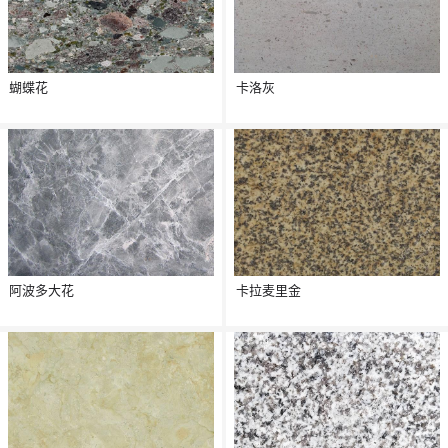
蝴蝶花
卡洛灰
阿波多大花
卡拉麦里金