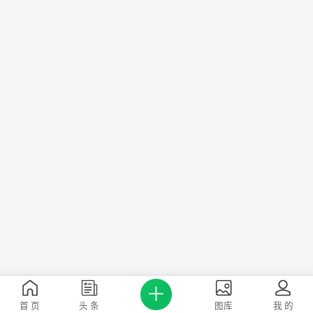
首 页
头 条
图库
我 的