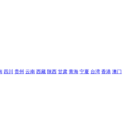
南
四川
贵州
云南
西藏
陕西
甘肃
青海
宁夏
台湾
香港
澳门