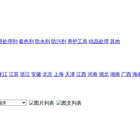
滑处理剂
着色剂
防水剂
防污剂
养护工具
结晶处理
其他
龙江
江苏
浙江
安徽
北京
上海
天津
江西
河南
湖北
湖南
广西
海