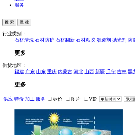
服务
行业类别：
石材清洗
石材防护
石材翻新
石材粘胶
渗透剂
抛光剂
防
更多
供货地区：
福建
广东
山东
重庆
内蒙古
河北
山西
新疆
辽宁
吉林
黑
更多
供应
特价
加工
服务
标价
图片
VIP