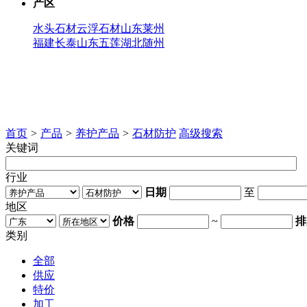
产区
水头石材
云浮石材
山东莱州
福建长泰
山东五莲
湖北随州
首页
>
产品
>
养护产品
>
石材防护
高级搜索
关键词
行业
日期
至
地区
价格
~
排
类别
全部
供应
特价
加工